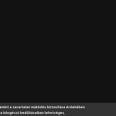
alamint a zavartalan működés biztosítása érdekében
sa a böngésző beállításaiban lehetséges.
ztő:
ASIG Informatika
|
Belépés