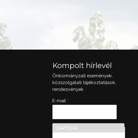
Kompolt hírlevél
Önkormányzati események,
közszolgálati tájékoztatások,
rendezvények
E-mail
*
CAPTCHA
Ez a kérdés teszteli, hogy