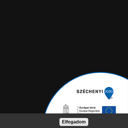
Elfogadom
ÁNYK
Adatkezelés