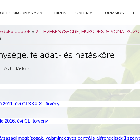
OLT ÖNKORMÁNYZAT
HÍREK
GALÉRIA
TURIZMUS
EL
rdekű adatok
»
2. TEVÉKENYSÉGRE, MŰKÖDÉSRE VONATKOZÓ
e
enysége, feladat- és hatásköre
t- és hatásköre
ó 2011. évi CLXXXIX. törvény
ló 2016. évi CL. törvény
rsasági megbízottak, valamint egyes centrális alárendeltségű szervek