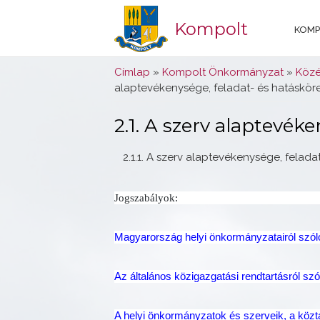
Kompolt
KOMP
Jelenlegi hely
Címlap
»
Kompolt Önkormányzat
»
Közé
alaptevékenysége, feladat- és hatáskör
2.1. A szerv alaptevék
2.1.1. A szerv alaptevékenysége, felada
Jogszabályok:
Magyarország helyi önkormányzatairól szól
Az általános közigazgatási rendtartásról szó
A helyi önkormányzatok és szerveik, a köztá