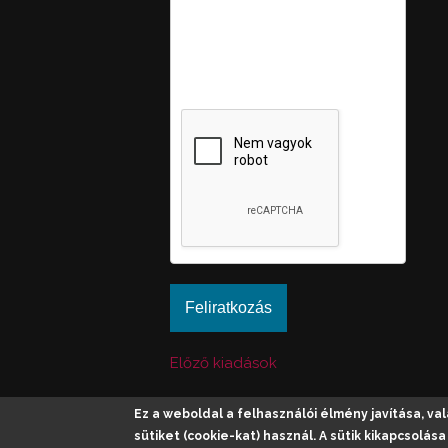
vajon ember-e a látogató,
valamint megelőzi az
automatikus kéretlen
üzenetek beküldését.
Előző kiadások
Ez a weboldal a felhasználói élmény javítása, v
sütiket (cookie-kat) használ. A sütik kikapcsolá
© 2026 Kompolt. Minden jog fenntartva. | Fejles