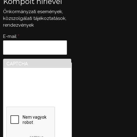
Kompolt hírlevél
Önkormányzati események,
közszolgálati tájékoztatások,
rendezvények
E-mail
*
CAPTCHA
Ez a kérdés teszteli, hogy
vajon ember-e a látogató,
valamint megelőzi az
automatikus kéretlen
üzenetek beküldését.