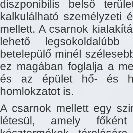
diszponibilis belső terül
kalkulálható személyzeti é
mellett. A csarnok kialakít
lehető legsokoldalúbb
betelepülő minél szélesebb
ez magában foglalja a megf
és az épület hő- és ha
homlokzatot is.
A csarnok mellett egy szi
létesül, amely főként