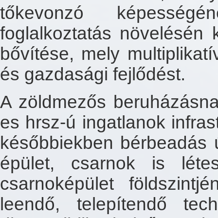
tőkevonzó képességé
foglalkoztatás növelésén k
bővítése, mely multiplikat
és gazdasági fejlődést.
A zöldmezős beruházásna
es hrsz-ú ingatlanok infrast
későbbiekben bérbeadás út
épület, csarnok is lét
csarnoképület földszintjé
leendő, telepítendő tec