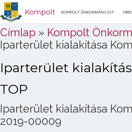
Kompolt
KOMPOLT ÖNKORMÁNYZAT
HÍRE
Jelenlegi hely
Címlap
»
Kompolt Önkorm
Iparterület kialakítása Ko
Iparterület kialakít
TOP
Iparterület kialakítása Ko
2019-00009