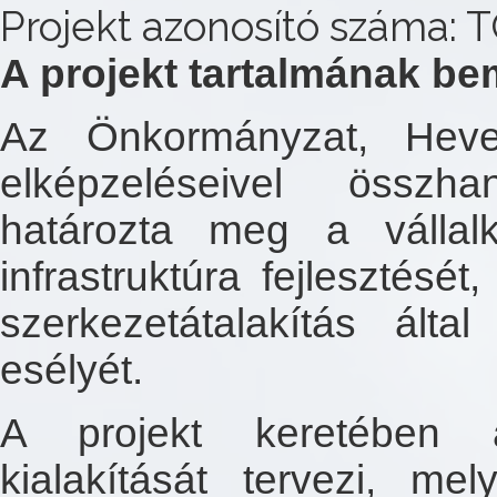
Projekt azonosító száma: 
A projekt tartalmának be
Az Önkormányzat, Heve
elképzeléseivel összh
határozta meg a vállal
infrastruktúra fejlesztés
szerkezetátalakítás ált
esélyét.
A projekt keretében a
kialakítását tervezi, me