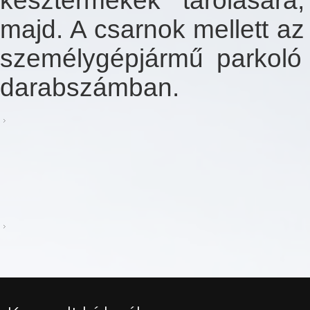
késztermékek tárolására
majd. A csarnok mellett az
személygépjármű parkoló k
darabszámban.