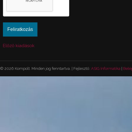
Előző kiadások
© 2026 Kompolt. Minden jog fenntartva. | Fejlesztő:
ASIG Informatika
|
Belé