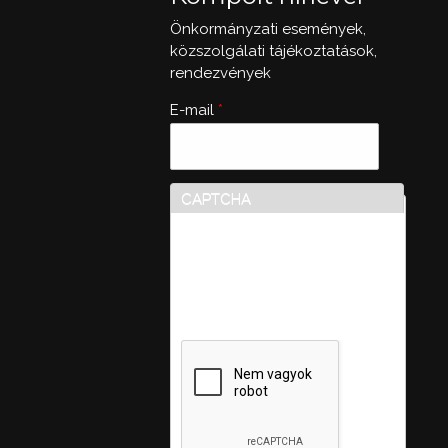
Önkormányzati események,
közszolgálati tájékoztatások,
rendezvények
E-mail
*
CAPTCHA
Ez a kérdés teszteli, hogy
vajon ember-e a látogató,
valamint megelőzi az
automatikus kéretlen
üzenetek beküldését.