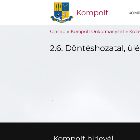
Kompolt
KOMP
Jelenlegi hely
Címlap
»
Kompolt Önkormányzat
»
Közé
2.6. Döntéshozatal, ül
Kompolt hírlevél