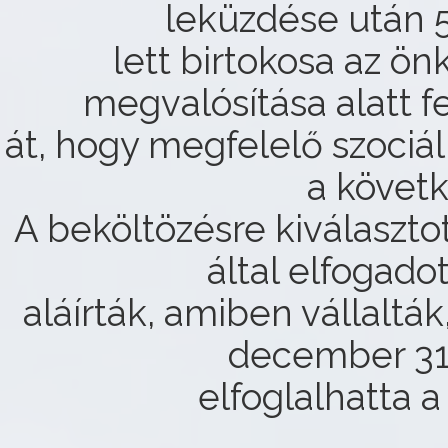
leküzdése után 5
lett birtokosa az ö
megvalósítása alatt f
át, hogy megfelelő szociál
a követ
A beköltözésre kiválaszto
által elfogado
aláírták, amiben vállaltá
december 31
elfoglalhatta a