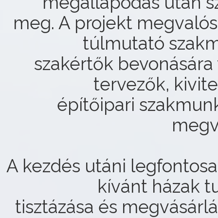
megállapodás után s
meg. A projekt megvalós
túlmutató szakm
szakértők bevonására 
tervezők, kivit
építőipari szakmunk
megva
A kezdés utáni legfontosa
kívánt házak t
tisztázása és megvásárlá