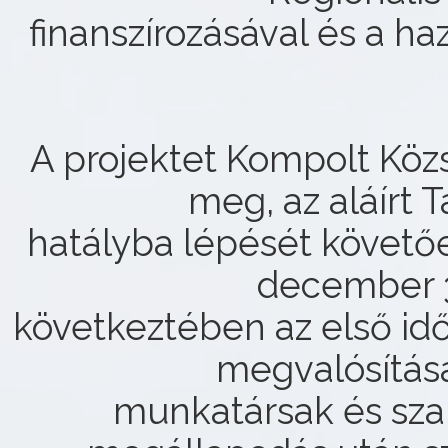
finanszírozásával és a haz
A projektet Kompolt Köz
meg, az aláírt 
hatályba lépését követő
december 3
következtében az első id
megvalósítá
munkatársak és sz