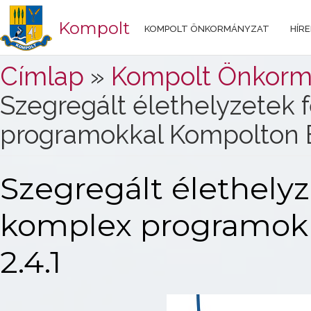
Kompolt
KOMPOLT ÖNKORMÁNYZAT
HÍRE
Jelenlegi hely
Címlap
»
Kompolt Önkorm
Szegregált élethelyzetek
programokkal Kompolton 
Szegregált élethely
komplex programok
2.4.1