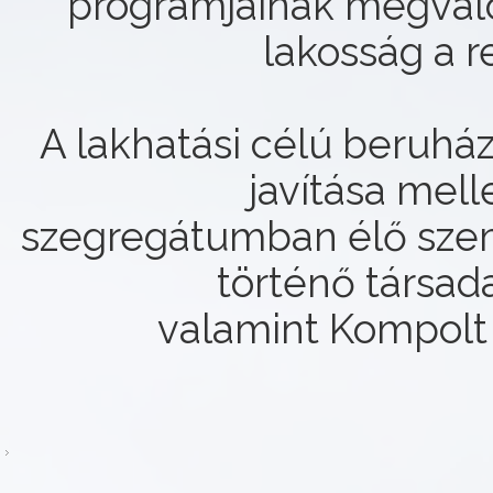
programjainak megvalós
lakosság a r
A lakhatási célú beruház
javítása mell
szegregátumban élő sze
történő társad
valamint Kompolt 