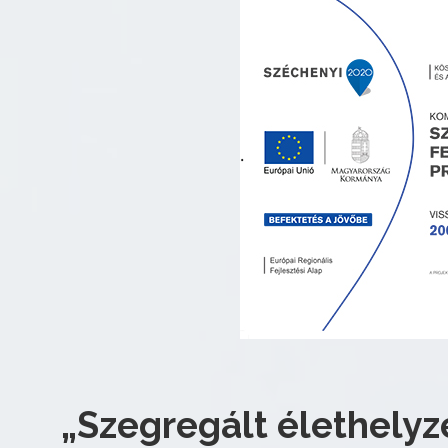
„Szegregált élethely