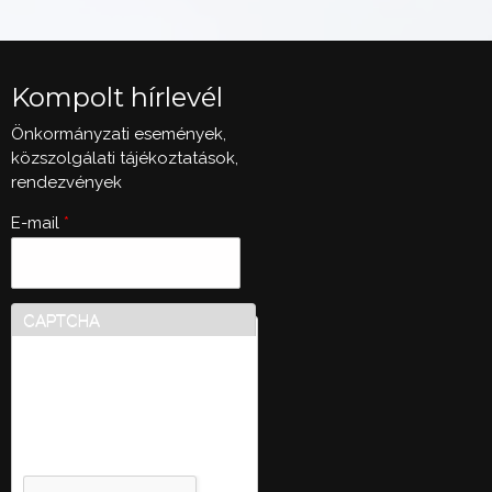
Kompolt hírlevél
Önkormányzati események,
közszolgálati tájékoztatások,
rendezvények
E-mail
*
CAPTCHA
Ez a kérdés teszteli, hogy
vajon ember-e a látogató,
valamint megelőzi az
automatikus kéretlen
üzenetek beküldését.