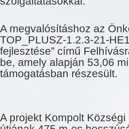
szolgáltatásokkal.
A megvalósításhoz az Önk
TOP_PLUSZ-1.2.3-21-HE1 s
fejlesztése” című Felhívás
be, amely alapján 53,06 mil
támogatásban részesült.
A projekt Kompolt Községi 
útjának 475 m-es hosszús