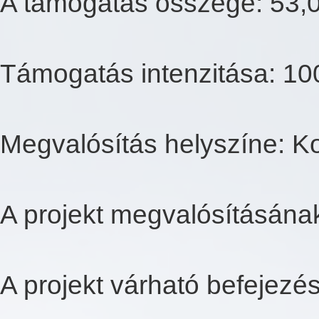
A támogatás összege: 53,06 
Támogatás intenzitása: 1
Megvalósítás helyszíne: Ko
A projekt megvalósításána
A projekt várható befejezé