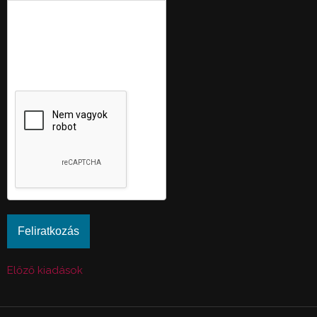
Ez a kérdés teszteli, hogy
vajon ember-e a látogató,
valamint megelőzi az
automatikus kéretlen
üzenetek beküldését.
Előző kiadások