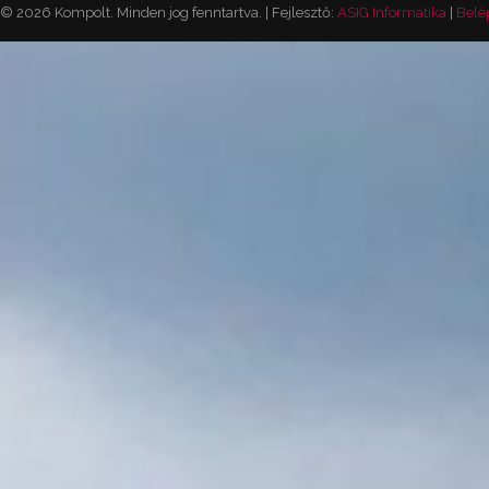
© 2026 Kompolt. Minden jog fenntartva. | Fejlesztő:
ASIG Informatika
|
Belé