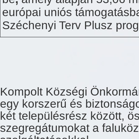
európai uniós támogatásban
Széchenyi Terv Plusz pro
Kompolt Községi Önkormán
egy korszerű és biztonsá
két településrész között, 
szegregátumokat a faluköz