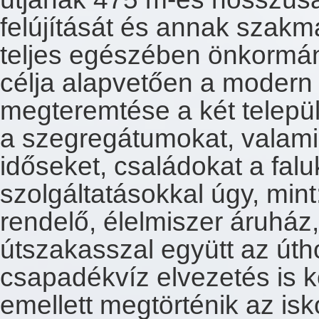
felújítását és annak szakma
teljes egészében önkormán
célja alapvetően a modern
megteremtése a két telepü
a szegregátumokat, valamin
időseket, családokat a fal
szolgáltatásokkal úgy, mint
rendelő, élelmiszer áruház
útszakasszal együtt az úth
csapadékvíz elvezetés is k
emellett megtörténik az isk