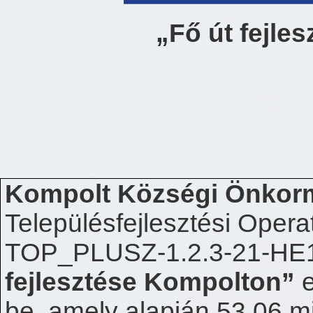
„Fő út fejle
Kompolt Községi Önkor
Településfejlesztési Oper
TOP_PLUSZ-1.2.3-21-HE
fejlesztése Kompolton”
be
,
amely alapján 53,06 mil