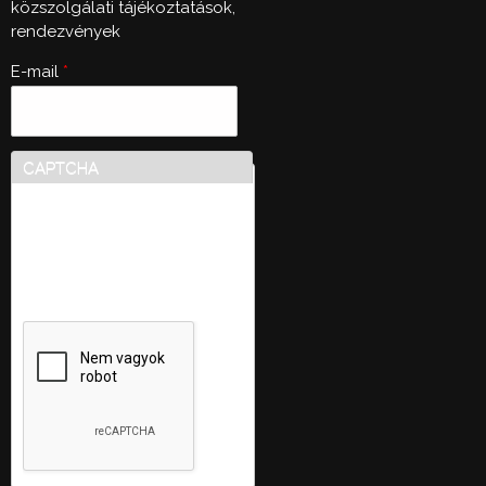
közszolgálati tájékoztatások,
rendezvények
E-mail
*
CAPTCHA
Ez a kérdés teszteli, hogy
vajon ember-e a látogató,
valamint megelőzi az
automatikus kéretlen
üzenetek beküldését.