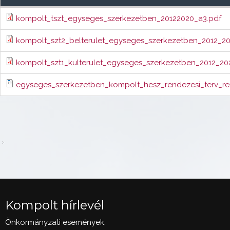
kompolt_tszt_egyseges_szerkezetben_20122020_a3.pdf
kompolt_szt2_belterulet_egyseges_szerkezetben_2012_2
kompolt_szt1_kulterulet_egyseges_szerkezetben_2012_20
egyseges_szerkezetben_kompolt_hesz_rendezesi_terv_re
Kompolt hírlevél
Önkormányzati események,