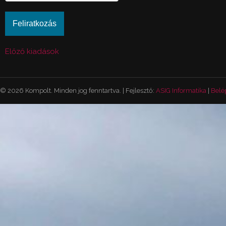
Előző kiadások
© 2026 Kompolt. Minden jog fenntartva. | Fejlesztő:
ASIG Informatika
|
Belé