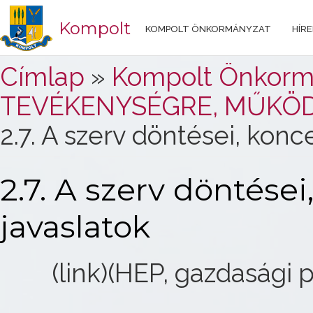
Kompolt
KOMPOLT ÖNKORMÁNYZAT
HÍRE
Jelenlegi hely
Címlap
»
Kompolt Önkorm
TEVÉKENYSÉGRE, MŰKÖ
2.7. A szerv döntései, konc
2.7. A szerv döntései
javaslatok
(link)(HEP, gazdasági 