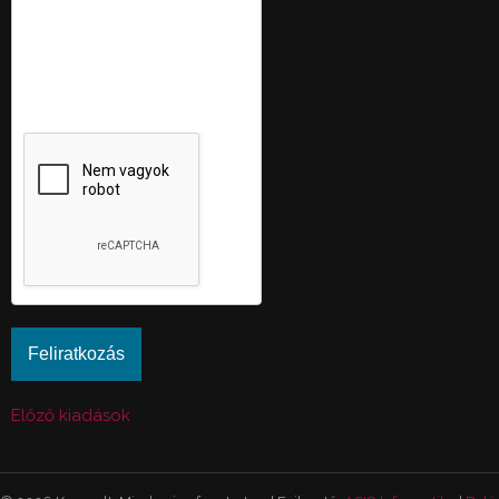
Ez a kérdés teszteli, hogy
vajon ember-e a látogató,
valamint megelőzi az
automatikus kéretlen
üzenetek beküldését.
Előző kiadások