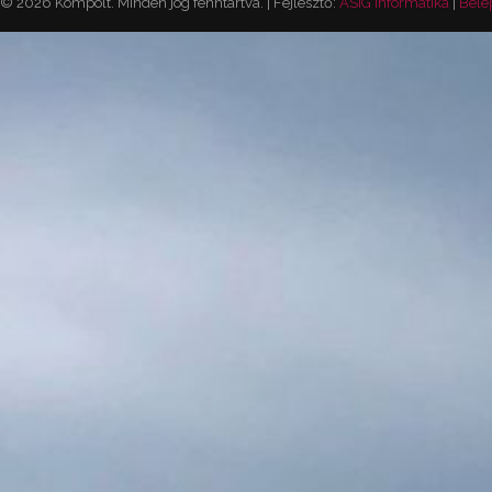
© 2026 Kompolt. Minden jog fenntartva. | Fejlesztő:
ASIG Informatika
|
Belé