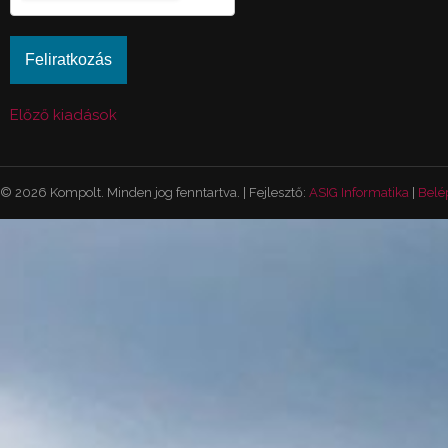
Előző kiadások
© 2026 Kompolt. Minden jog fenntartva. | Fejlesztő:
ASIG Informatika
|
Belé