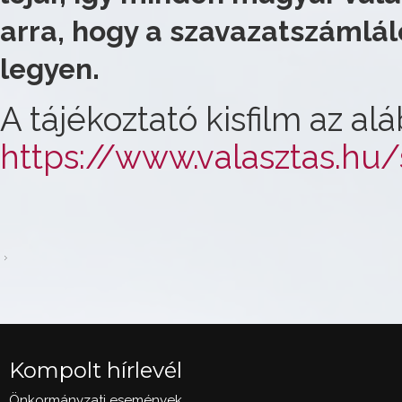
arra, hogy a szavazatszámláló
legyen.
A tájékoztató kisfilm az al
https://www.valasztas.hu
Kompolt hírlevél
Önkormányzati események,