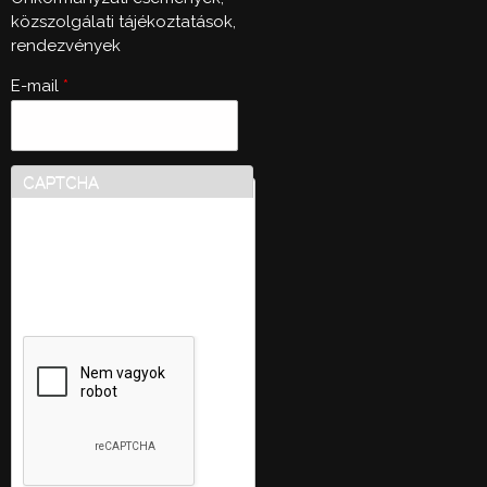
közszolgálati tájékoztatások,
rendezvények
E-mail
*
CAPTCHA
Ez a kérdés teszteli, hogy
vajon ember-e a látogató,
valamint megelőzi az
automatikus kéretlen
üzenetek beküldését.