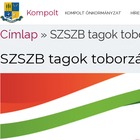
Kompolt
KOMPOLT ÖNKORMÁNYZAT
HÍRE
Jelenlegi hely
Címlap
» SZSZB tagok tob
SZSZB tagok toborz