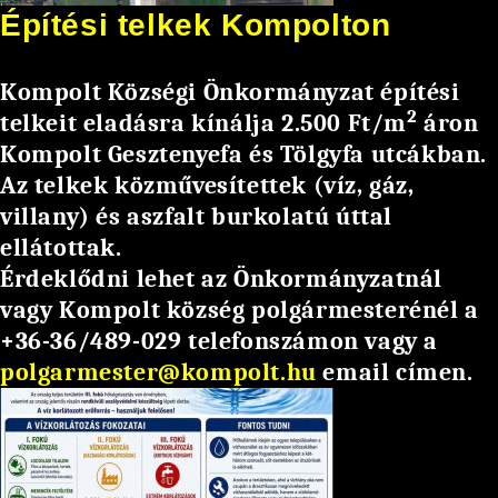
Építési telkek Kompolton
Kompolt Községi Önkormányzat építési
2
telkeit eladásra kínálja 2.500 Ft/m
áron
Kompolt Gesztenyefa és Tölgyfa utcákban.
Az telkek közművesítettek (víz, gáz,
villany) és aszfalt burkolatú úttal
ellátottak.
Érdeklődni lehet az Önkormányzatnál
vagy Kompolt község polgármesterénél a
+36-36/489-029 telefonszámon vagy a
polgarmester@kompolt.hu
email címen.