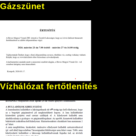
Gázszünet
Vízhálózat fertőtlenítés