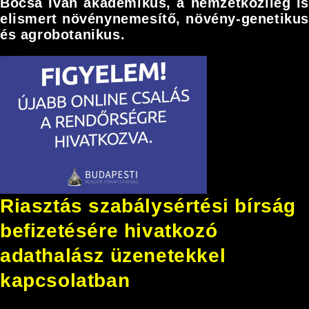
Bócsa Iván akadémikus, a nemzetközileg is
elismert növénynemesítő, növény-genetikus
és agrobotanikus.
Riasztás szabálysértési bírság
befizetésére hivatkozó
adathalász üzenetekkel
kapcsolatban