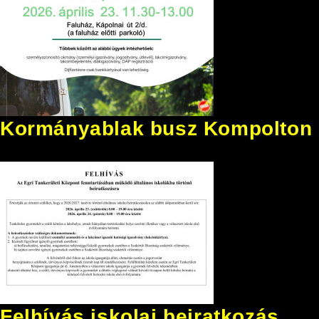
Kormányablak busz Kompolton
Felhívás iskolai beiratkozás