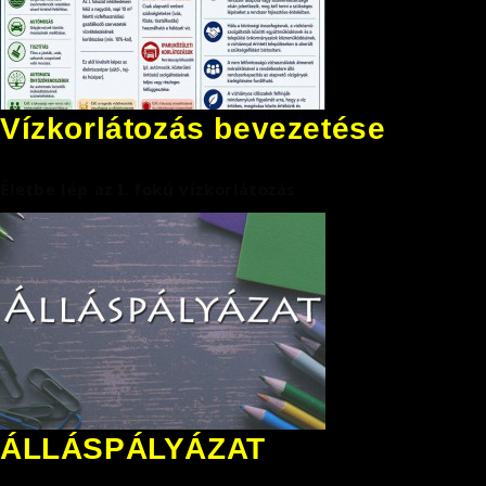
Vízkorlátozás bevezetése
Életbe lép az I. fokú vízkorlátozás
ÁLLÁSPÁLYÁZAT