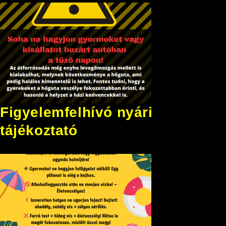
Figyelemfelhívó nyári
tájékoztató