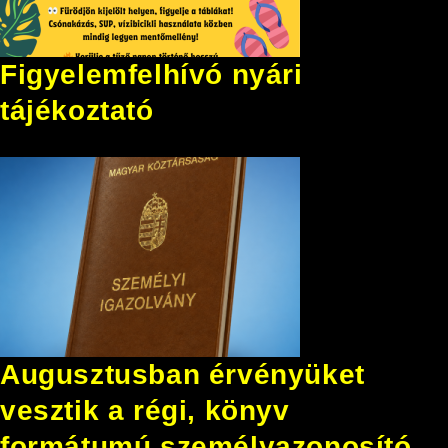
Figyelemfelhívó nyári
tájékoztató
Augusztusban érvényüket
vesztik a régi, könyv
formátumú személyazonosító