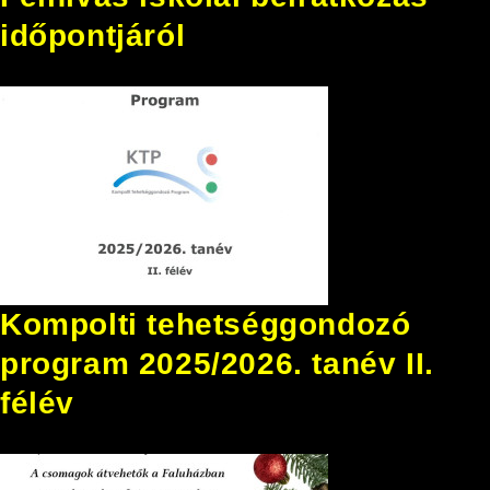
időpontjáról
Kompolti tehetséggondozó
program 2025/2026. tanév II.
félév