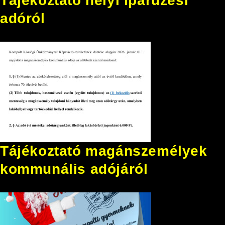
Tájékoztató helyi iparűzési
adóról
Tájékoztató magánszemélyek
kommunális adójáról