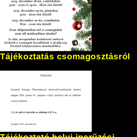
Tájékoztatás csomagosztásról