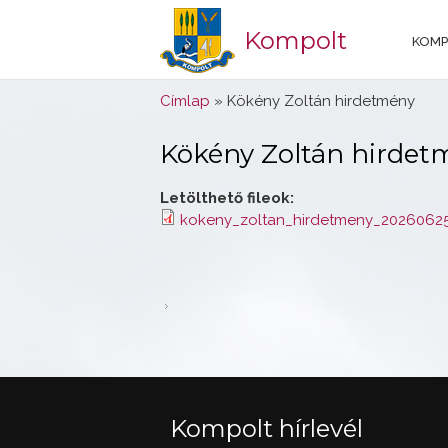
Kompolt
KOMP
Jelenlegi hely
Címlap
» Kökény Zoltán hirdetmény
Kökény Zoltán hirdet
Letölthető fileok:
kokeny_zoltan_hirdetmeny_20260625
Kompolt hírlevél