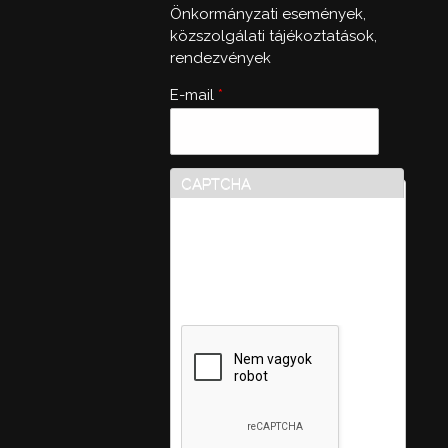
Önkormányzati események,
közszolgálati tájékoztatások,
rendezvények
E-mail
*
CAPTCHA
Ez a kérdés teszteli, hogy
vajon ember-e a látogató,
valamint megelőzi az
automatikus kéretlen
üzenetek beküldését.