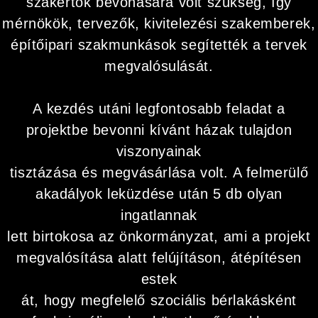
szakértők bevonására volt szükség, így
mérnökök, tervezők, kivitelezési szakemberek,
építőipari szakmunkások segítették a tervek
megvalósulását.
A kezdés utáni legfontosabb feladat a
projektbe bevonni kívánt házak tulajdon
viszonyainak
tisztázása és megvásárlása volt. A felmerülő
akadályok leküzdése után 5 db olyan
ingatlannak
lett birtokosa az önkormányzat, ami a projekt
megvalósítása alatt felújításon, átépítésen
estek
át, hogy megfelelő szociális bérlakásként