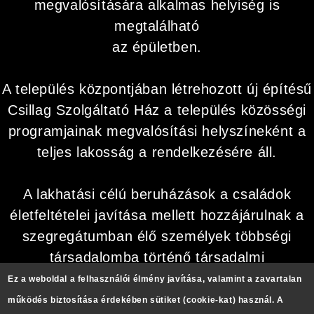
megvalósítására alkalmas helyiség is
megtalálható
az épületben.
A település központjában létrehozott új építésű
Csillag Szolgáltató Ház a település közösségi
programjainak megvalósítási helyszíneként a
teljes lakosság a rendelkezésére áll.
A lakhatási célú beruházások a családok
életfeltételei javítása mellett hozzájárulnak a
szegregátumban élő személyek többségi
társadalomba történő társadalmi
integrációjához,
Ez a weboldal a felhasználói élmény javítása, valamint a zavartalan
valamint Kompolt község fejlődéséhez is.
működés biztosítása érdekében sütiket (cookie-kat) használ. A