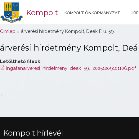
Kompolt
KOMPOLT ÖNKORMÁNYZAT
HÍRE
Jelenlegi hely
Címlap
» árverési hirdetmény Kompolt, Deák F. u. 59.
árverési hirdetmény Kompolt, Deák 
Letölthető fileok:
ingatanarveresi_hirdetmeny_deak_59._20251209101106.pdf
Kompolt hírlevél