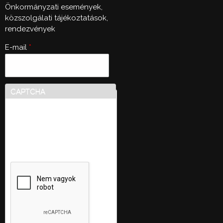
Önkormányzati események,
közszolgálati tájékoztatások,
rendezvények
E-mail
*
CAPTCHA
Ez a kérdés teszteli, hogy
vajon ember-e a látogató,
valamint megelőzi az
automatikus kéretlen
üzenetek beküldését.