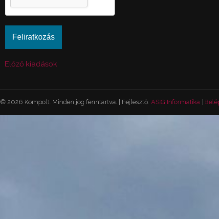
Előző kiadások
© 2026 Kompolt. Minden jog fenntartva. | Fejlesztő:
ASIG Informatika
|
Belé